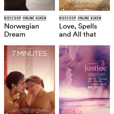
THRILLER
(13)
TRAGIKOMEDIE
(1)
Land
BIOSCOOP
ONLINE KIJKEN
BIOSCOOP
ONLINE KIJKEN
Norwegian
Love, Spells
Dream
and All that
Regisseur
Sorteren