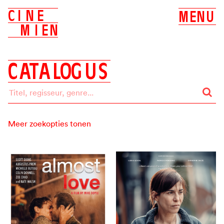
C
I
N
E
M
E
N
U
M
I
E
N
C
A
T
A
L
O
G
U
S
Meer zoekopties tonen
Zoeken op:
ALLES
BIOSCOOP
DVD
Label
ALLE