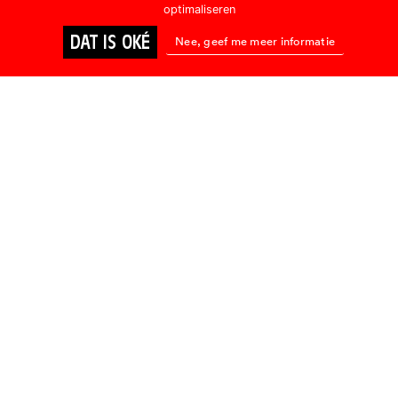
optimaliseren
DAT IS OKÉ
Nee, geef me meer informatie
BIOSCOOP
ONLINE KIJKEN
BIOSCOOP
TWO
Rains Over
Babel