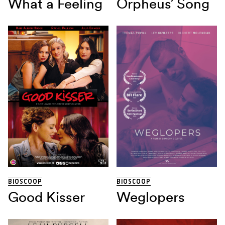
What a Feeling
Orpheus’ Song
BIOSCOOP
BIOSCOOP
Good Kisser
Weglopers