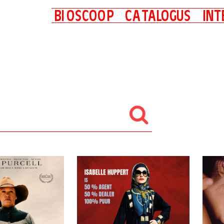
B
I
O
S
C
O
O
P
C
A
T
A
L
O
G
U
S
I
N
T
Nu in de (thuis)bioscoop
Binnenkort in de (thuis)bioscoop