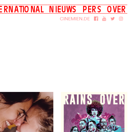
E
R
N
A
T
I
O
N
A
L
N
I
E
U
W
S
P
E
R
S
O
V
E
R
Films
Over Cinemien
CINEMIEN.DE
DVD
Smash UniversCiné