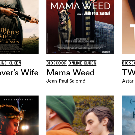
INE KIJKEN
BIOSCOOP
ONLINE KIJKEN
BIOSC
ver’s Wife
Mama Weed
T
Jean-Paul Salomé
Astar