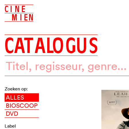
C
I
N
E
M
I
E
N
C
A
T
A
L
O
G
U
S
Zoeken op:
ALLES
BIOSCOOP
DVD
Label