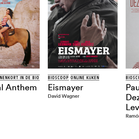
NNENKORT IN DE BIOSCOOP
BIOSCOOP
ONLINE KIJKEN
BIOSC
al Anthem
Eismayer
Pau
Dez
David Wagner
Le
Ramón