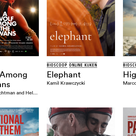
BIOSCOOP
ONLINE KIJKEN
BIOSC
 Among
Elephant
Hig
ans
Kamil Krawczycki
Marco
Marcos Schechtman and Helena Varvaki