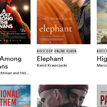
BIOSCOOP
ONLINE KIJKEN
BIOSC
 Among
Elephant
Hig
ans
Kamil Krawczycki
Marco
Marcos Schechtman and Helena Varvaki