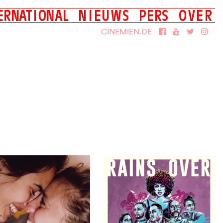
E
R
N
A
T
I
O
N
A
L
N
I
E
U
W
S
P
E
R
S
O
V
E
R
Films
Over Cinemien
CINEMIEN.DE
DVD
Smash UniversCiné