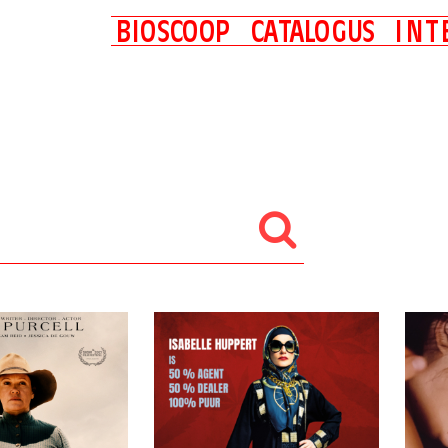
B
I
O
S
C
O
O
P
C
A
T
A
L
O
G
U
S
I
N
T
Nu in de (thuis)bioscoop
Binnenkort in de (thuis)bioscoop