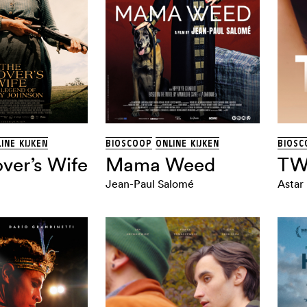
INE KIJKEN
BIOSCOOP
ONLINE KIJKEN
BIOSC
ver’s Wife
Mama Weed
T
Jean-Paul Salomé
Astar