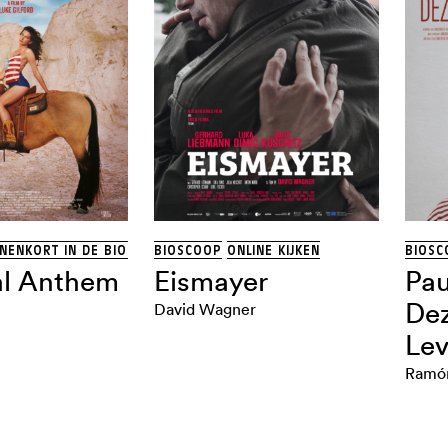
NNENKORT IN DE BIOSCOOP
BIOSCOOP
ONLINE KIJKEN
BIOSC
al Anthem
Eismayer
Pau
Dez
David Wagner
Le
Ramón