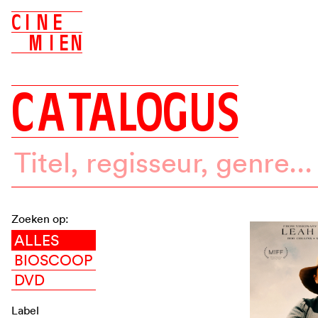
C
I
N
E
M
I
E
N
C
A
T
A
L
O
G
U
S
Zoeken op:
ALLES
BIOSCOOP
DVD
Label