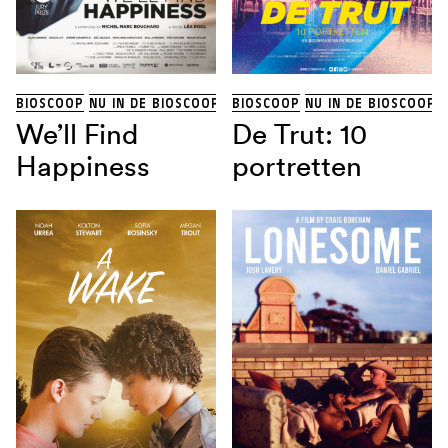
THRILLER
(13)
TRAGIKOMEDIE
(1)
Land
BIOSCOOP
NU IN DE BIOSCOOP
BIOSCOOP
NU IN DE BIOSCOOP
We’ll Find
De Trut: 10
Regisseur
Happiness
portretten
Sorteren