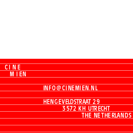
C
I
N
E
M
I
E
N
I
N
F
O
@
C
I
N
E
M
I
E
N
.
N
L
H
E
N
G
E
V
E
L
D
S
T
R
A
A
T
2
9
3
5
7
2
K
H
U
T
R
E
C
H
T
T
H
E
N
E
T
H
E
R
L
A
N
D
S