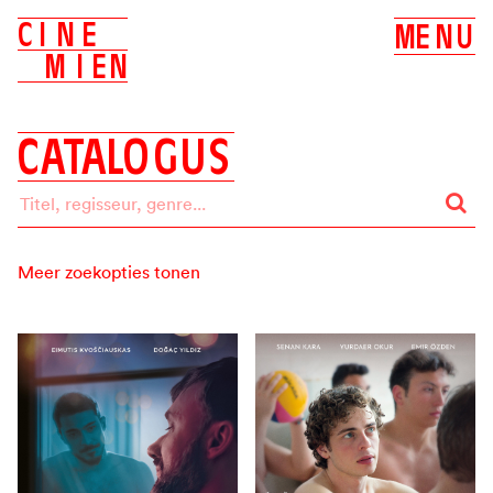
C
I
N
E
M
E
N
U
M
I
E
N
C
A
T
A
L
O
G
U
S
Meer zoekopties tonen
Zoeken op:
ALLES
BIOSCOOP
DVD
Label
ALLE