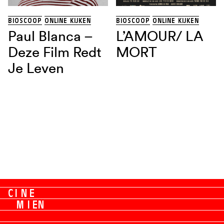
BIOSCOOP
ONLINE KIJKEN
BIOSCOOP
ONLINE KIJKEN
Paul Blanca –
L’AMOUR/ LA
Deze Film Redt
MORT
Je Leven
C
I
N
E
M
I
E
N