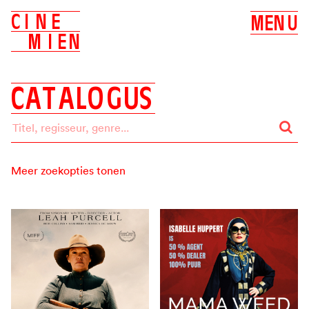
C
I
N
E
M
E
N
U
M
I
E
N
C
A
T
A
L
O
G
U
S
Meer zoekopties tonen
Zoeken op:
ALLES
BIOSCOOP
DVD
Label
ALLE