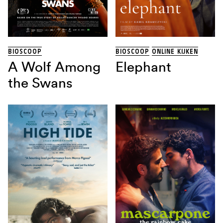
THRILLER
(13)
TRAGIKOMEDIE
(1)
Land
BIOSCOOP
BIOSCOOP
ONLINE KIJKEN
A Wolf Among
Elephant
Regisseur
the Swans
Sorteren