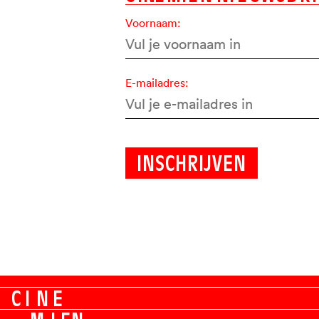
Voornaam:
E-mailadres:
C
I
N
E