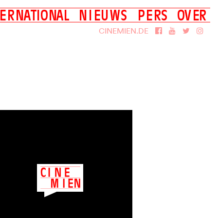
E
R
N
A
T
I
O
N
A
L
N
I
E
U
W
S
P
E
R
S
O
V
E
R
Films
Over Cinemien
CINEMIEN.DE
DVD
Smash UniversCiné