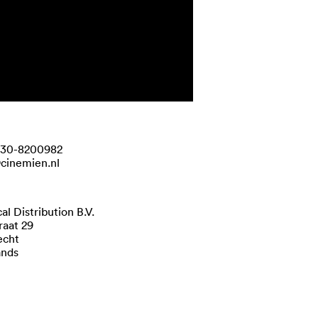
030-8200982
@cinemien.nl
l Distribution B.V.
raat 29
echt
ands