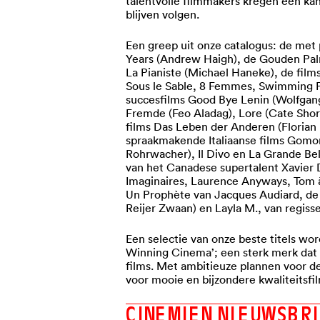
talentvolle filmmakers kregen een ka
blijven volgen.
Een greep uit onze catalogus: de met 
Years (Andrew Haigh), de Gouden Pal
La Pianiste (Michael Haneke), de film
Sous le Sable, 8 Femmes, Swimming P
succesfilms Good Bye Lenin (Wolfgang
Fremde (Feo Aladag), Lore (Cate Sho
films Das Leben der Anderen (Floria
spraakmakende Italiaanse films Gomor
Rohrwacher), Il Divo en La Grande Bel
van het Canadese supertalent Xavier 
Imaginaires, Laurence Anyways, Tom 
Un Prophète van Jacques Audiard, de 
Reijer Zwaan) en Layla M., van regiss
Een selectie van onze beste titels wo
Winning Cinema’; een sterk merk dat g
films. Met ambitieuze plannen voor de
voor mooie en bijzondere kwaliteitsfi
C
I
N
E
M
I
E
N
N
I
E
U
W
S
B
R