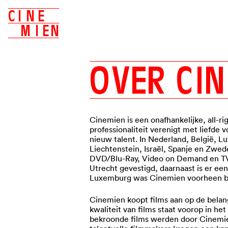
C
I
N
E
M
I
E
N
O
V
E
R
C
I
Cinemien is een onafhankelijke, all-rig
professionaliteit verenigt met liefde 
nieuw talent. In Nederland, België, L
Liechtenstein, Israël, Spanje en Zwed
DVD/Blu-Ray, Video on Demand en TV. 
Utrecht gevestigd, daarnaast is er een
Luxemburg was Cinemien voorheen be
Cinemien koopt films aan op de belangr
kwaliteit van films staat voorop in he
bekroonde films werden door Cinemien