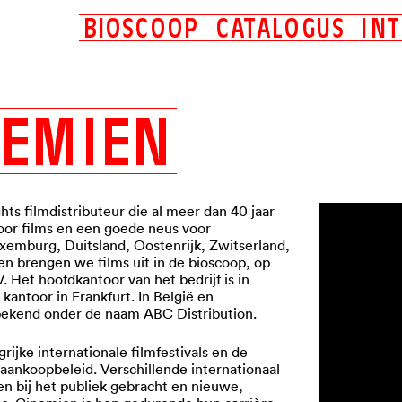
B
I
O
S
C
O
O
P
C
A
T
A
L
O
G
U
S
I
N
T
Nu in de (thuis)bioscoop
Binnenkort in de (thuis)bioscoop
N
E
M
I
E
N
hts filmdistributeur die al meer dan 40 jaar
voor films en een goede neus voor
uxemburg, Duitsland, Oostenrijk, Zwitserland,
en brengen we films uit in de bioscoop, op
Het hoofdkantoor van het bedrijf is in
 kantoor in Frankfurt. In België en
kend onder de naam ABC Distribution.
ijke internationale filmfestivals en de
t aankoopbeleid. Verschillende internationaal
 bij het publiek gebracht en nieuwe,