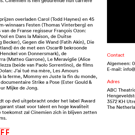
ns. Cinemien is hen gedurende hun carrière
prijzen overladen Carol (Todd Haynes) en 45
m-winnaars Festen (Thomas Vinterberg) en
s van de Franse regisseur François Ozon:
ool en Dans la Maison, de Duitse
 Becker), Gegen die Wand (Fatih Akin), Die
rtland) én de met een Oscar® bekroonde
n Henckel von Donnersmark), de
Contact
ra (Matteo Garrone), Le Meraviglie (Alice
Algemeen: 
lezza (beide van Paolo Sorrentino), de films
E-mail: info
Dolan: J’ai tué ma mère, Les Amours
à la ferme, Mommy en Juste la fin du monde,
Adres
documentaire Strike a Pose (Ester Gould &
eur Mijke de Jong.
ABC Theatrica
Hengeveldst
rdt op dvd uitgebracht onder het label ‘Award
3572 KH Utr
arant staat voor talent en hoge kwaliteit
The Netherl
 toekomst zal Cinemien zich in blijven zetten
lms.
I
E
F