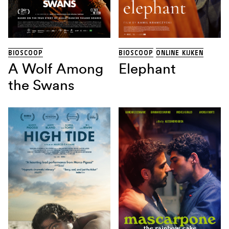
THRILLER
(13)
TRAGIKOMEDIE
(1)
Land
BIOSCOOP
BIOSCOOP
ONLINE KIJKEN
A Wolf Among
Elephant
Regisseur
the Swans
Sorteren