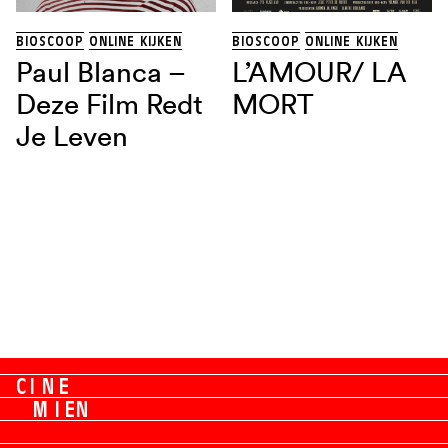
BIOSCOOP
ONLINE KIJKEN
BIOSCOOP
ONLINE KIJKEN
Paul Blanca –
L’AMOUR/ LA
Deze Film Redt
MORT
Je Leven
C
I
N
E
M
I
E
N