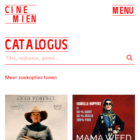
C
I
N
E
M
E
N
U
M
I
E
N
C
A
T
A
L
O
G
U
S
Meer zoekopties tonen
Zoeken op:
ALLES
BIOSCOOP
DVD
Label
ALLE