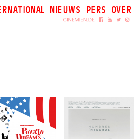
E
R
N
A
T
I
O
N
A
L
N
I
E
U
W
S
P
E
R
S
O
V
E
R
Films
Over Cinemien
CINEMIEN.DE
DVD
Smash UniversCiné