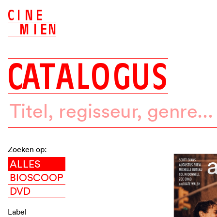
C
I
N
E
M
I
E
N
C
A
T
A
L
O
G
U
S
Zoeken op:
ALLES
BIOSCOOP
DVD
Label