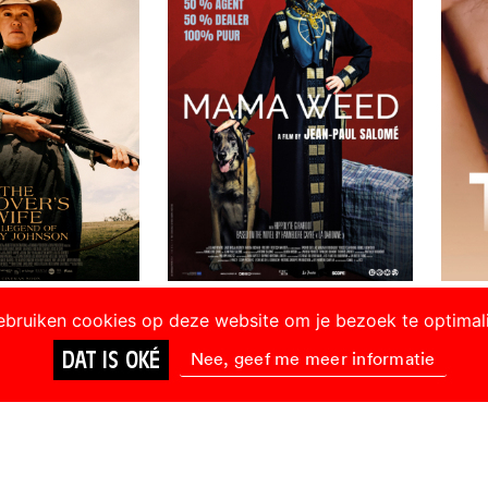
INE KIJKEN
BIOSCOOP
ONLINE KIJKEN
BIOSC
ebruiken cookies op deze website om je bezoek te optimal
ver’s Wife
Mama Weed
T
DAT IS OKÉ
Nee, geef me meer informatie
Jean-Paul Salomé
Astar