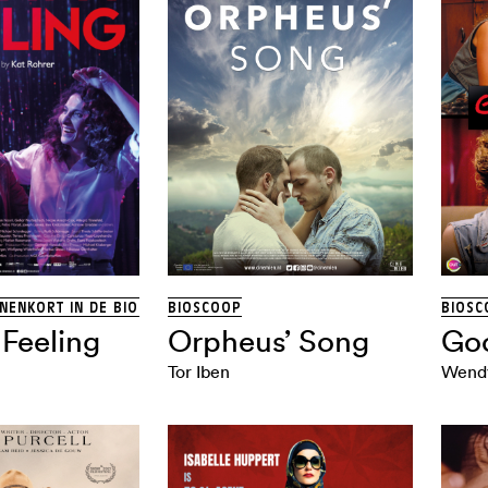
NNENKORT IN DE BIOSCOOP
BIOSCOOP
BIOSC
Feeling
Orpheus’ Song
Goo
Tor Iben
Wendy