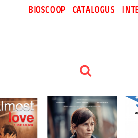
B
I
O
S
C
O
O
P
C
A
T
A
L
O
G
U
S
I
N
T
Nu in de (thuis)bioscoop
Binnenkort in de (thuis)bioscoop