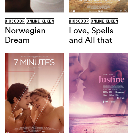
THRILLER
(13)
TRAGIKOMEDIE
(1)
Land
BIOSCOOP
ONLINE KIJKEN
BIOSCOOP
ONLINE KIJKEN
Norwegian
Love, Spells
Dream
and All that
Regisseur
Sorteren