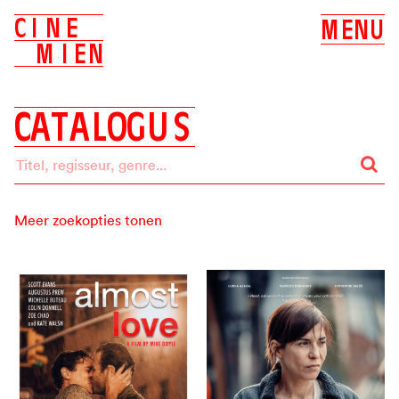
C
I
N
E
M
E
N
U
M
I
E
N
C
A
T
A
L
O
G
U
S
Meer zoekopties tonen
Zoeken op:
ALLES
BIOSCOOP
DVD
Label
ALLE