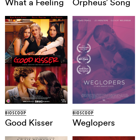
What a Feeling
Orpheus’ Song
BIOSCOOP
BIOSCOOP
Good Kisser
Weglopers