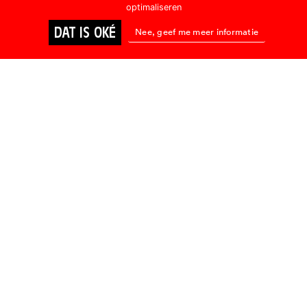
optimaliseren
DAT IS OKÉ
Nee, geef me meer informatie
BIOSCOOP
ONLINE KIJKEN
BIOSCOOP
TWO
Rains Over
Babel