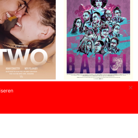
OOP
ONLINE KIJKEN
BIOSCOOP
iseren
WO
Rains Over Babel
 Elkayam
Gala del Sol