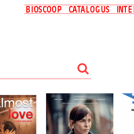
B
I
O
S
C
O
O
P
C
A
T
A
L
O
G
U
S
I
N
T
E
Nu in de (thuis)bioscoop
Binnenkort in de (thuis)bioscoop