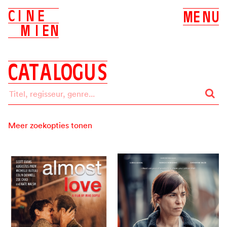
C
I
N
E
M
E
N
U
M
I
E
N
C
A
T
A
L
O
G
U
S
Meer zoekopties tonen
Zoeken op:
ALLES
BIOSCOOP
DVD
Label
ALLE