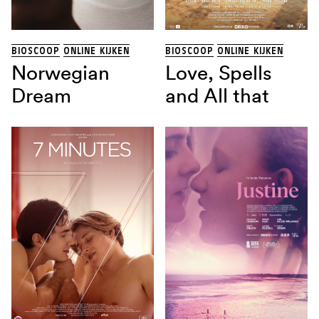
THRILLER
(13)
TRAGIKOMEDIE
(1)
Land
BIOSCOOP
ONLINE KIJKEN
BIOSCOOP
ONLINE KIJKEN
Norwegian
Love, Spells
Dream
and All that
Regisseur
Sorteren