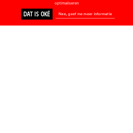
optimaliseren
DAT IS OKÉ
Nee, geef me meer informatie
BIOSCOOP
ONLINE KIJKEN
BIOSCOOP
TWO
Rains Over
Babel