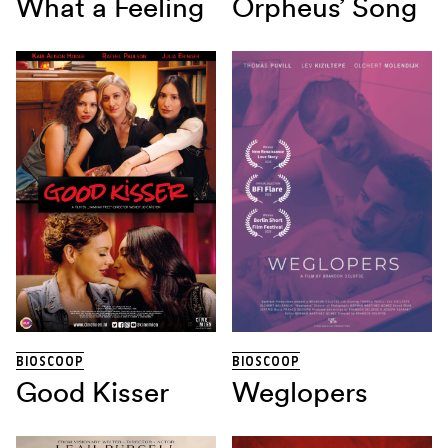
What a Feeling
Orpheus’ Song
BIOSCOOP
BIOSCOOP
Good Kisser
Weglopers