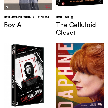
THRILLER
(13)
TRAGIKOMEDIE
(1)
Land
DVD
AWARD WINNING CINEMA
DVD
LGBTQ+
Boy A
The Celluloid
Closet
Regisseur
Sorteren