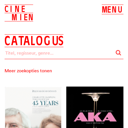
C
I
N
E
M
E
N
U
M
I
E
N
C
A
T
A
L
O
G
U
S
Meer zoekopties tonen
Zoeken op:
ALLES
BIOSCOOP
DVD
Label
ALLE