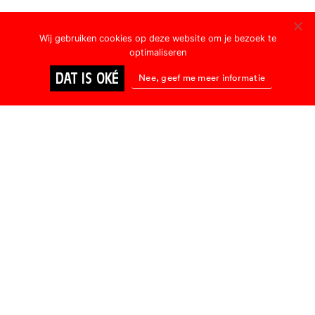
Wij gebruiken cookies op deze website om je bezoek te
optimaliseren
DAT IS OKÉ
Nee, geef me meer informatie
DVD
LGBTQ+
BIOSCOOP
Heavenly
I, Anna
Creatures