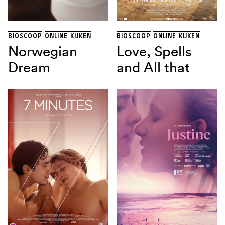
THRILLER
(13)
TRAGIKOMEDIE
(1)
Land
BIOSCOOP
ONLINE KIJKEN
BIOSCOOP
ONLINE KIJKEN
Norwegian
Love, Spells
Dream
and All that
Regisseur
Sorteren