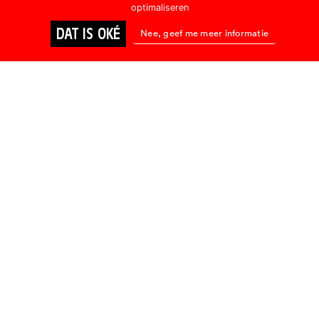
optimaliseren
DAT IS OKÉ
Nee, geef me meer informatie
BIOSCOOP
ONLINE KIJKEN
BIOSCOOP
TWO
Rains Over
Babel