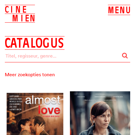
C
I
N
E
M
E
N
U
M
I
E
N
C
A
T
A
L
O
G
U
S
Meer zoekopties tonen
Zoeken op:
ALLES
BIOSCOOP
DVD
Label
ALLE