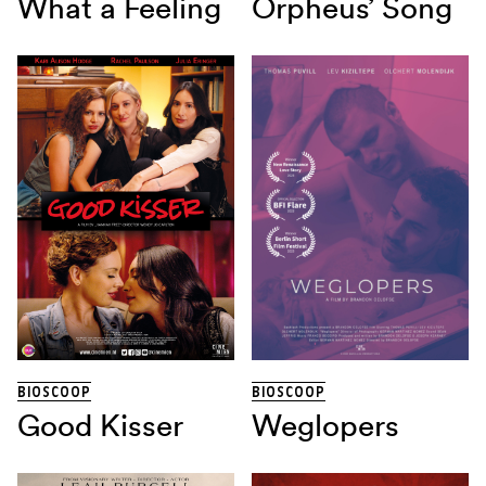
What a Feeling
Orpheus’ Song
BIOSCOOP
BIOSCOOP
Good Kisser
Weglopers