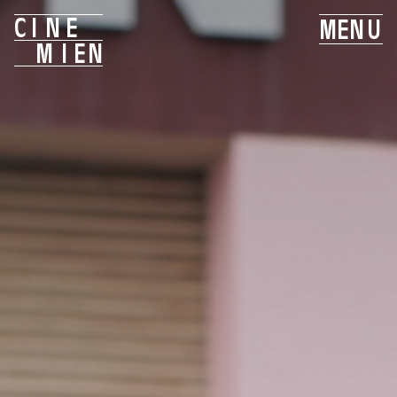
C
I
N
E
M
E
N
U
M
I
E
N