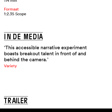
114 min
Formaat
1:2.35 Scope
I
N
D
E
M
E
D
I
A
‘This accessible narrative experiment
boasts breakout talent in front of and
behind the camera.’
Variety
T
R
A
I
L
E
R