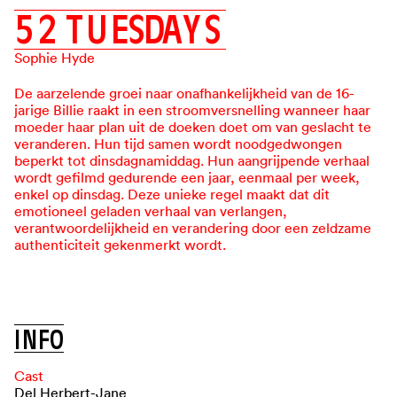
5
2
T
U
E
S
D
A
Y
S
Sophie Hyde
De aarzelende groei naar onafhankelijkheid van de 16-
jarige Billie raakt in een stroomversnelling wanneer haar
moeder haar plan uit de doeken doet om van geslacht te
veranderen. Hun tijd samen wordt noodgedwongen
beperkt tot dinsdagnamiddag. Hun aangrijpende verhaal
wordt gefilmd gedurende een jaar, eenmaal per week,
enkel op dinsdag. Deze unieke regel maakt dat dit
emotioneel geladen verhaal van verlangen,
verantwoordelijkheid en verandering door een zeldzame
authenticiteit gekenmerkt wordt.
B
E
K
I
J
K
D
E
T
R
A
I
L
E
R
I
N
F
O
Cast
Del Herbert-Jane