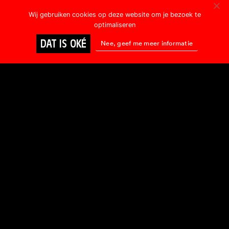
Wij gebruiken cookies op deze website om je bezoek te
optimaliseren
DAT IS OKÉ
Nee, geef me meer informatie
B
L
I
J
F
O
P
D
E
H
O
O
G
T
E
V
A
N
O
N
S
P
R
O
G
R
A
M
M
A
Voornaam:
E-mailadres: