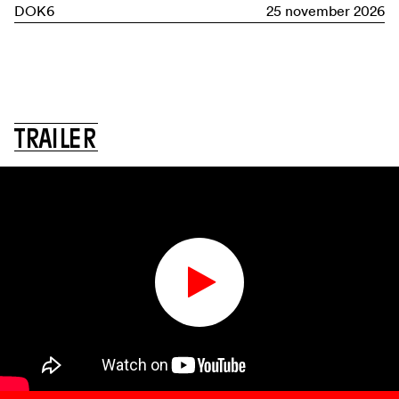
DOK6
25 november 2026
T
R
A
I
L
E
R