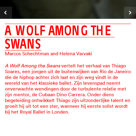
A
W
O
L
F
A
M
O
N
G
T
H
E
S
W
A
N
S
Marcos Schechtman and Helena Varvaki
A Wolf Among the Swans
vertelt het verhaal van Thiago
Soares, een jongen uit de buitenwijken van Rio de Janeiro
die de hiphop achter zich laat en zijn weg vindt in de
wereld van het klassieke ballet. Zijn levenspad neemt
onverwachte wendingen door de turbulente relatie met
zijn mentor, de Cubaan Dino Carrera. Onder diens
begeleiding ontwikkelt Thiago zijn uitzonderlijke talent en
groeit hij uit tot een ster, wanneer hij eerste solist wordt
bij het Royal Ballet in Londen.
B
E
K
I
J
K
D
E
T
R
A
I
L
E
R