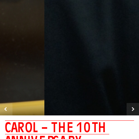
C
A
R
O
L
–
T
H
E
1
0
T
H