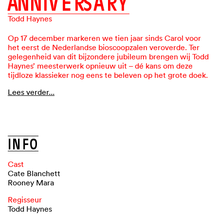
A
N
N
I
V
E
R
S
A
R
Y
Todd Haynes
Op 17 december markeren we tien jaar sinds Carol voor
het eerst de Nederlandse bioscoopzalen veroverde. Ter
gelegenheid van dit bijzondere jubileum brengen wij Todd
Haynes’ meesterwerk opnieuw uit – dé kans om deze
tijdloze klassieker nog eens te beleven op het grote doek.
Lees verder...
B
E
K
I
J
K
D
E
T
R
A
I
L
E
R
I
N
F
O
Cast
Cate Blanchett
Rooney Mara
Regisseur
Todd Haynes