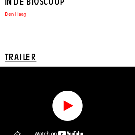
I
N
D
E
B
I
O
S
C
O
O
P
Den Haag
T
R
A
I
L
E
R