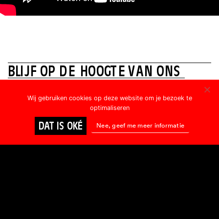
B
L
I
J
F
O
P
D
E
H
O
O
G
T
E
V
A
N
O
N
S
P
R
O
G
R
A
M
M
A
Wij gebruiken cookies op deze website om je bezoek te
Voornaam:
optimaliseren
DAT IS OKÉ
Nee, geef me meer informatie
E-mailadres: