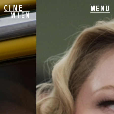
C
I
N
E
M
E
N
U
M
I
E
N