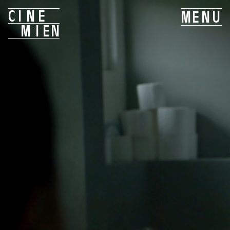
C
I
N
E
M
E
N
U
M
I
E
N