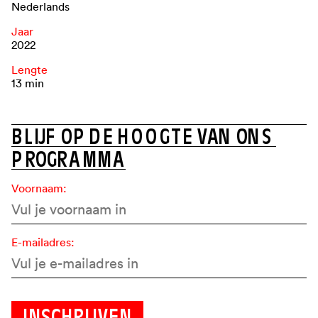
Nederlands
Jaar
2022
Lengte
13 min
B
L
I
J
F
O
P
D
E
H
O
O
G
T
E
V
A
N
O
N
S
P
R
O
G
R
A
M
M
A
Voornaam:
E-mailadres: