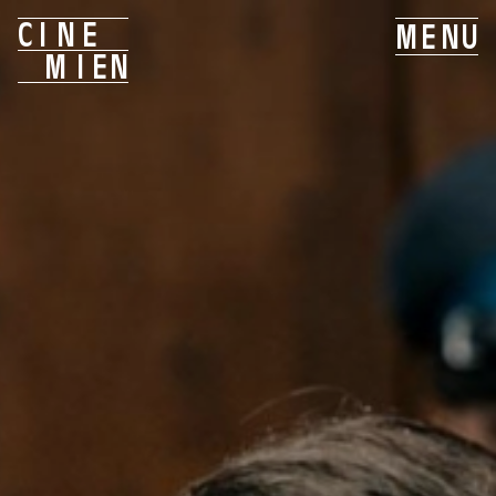
C
I
N
E
M
E
N
U
M
I
E
N