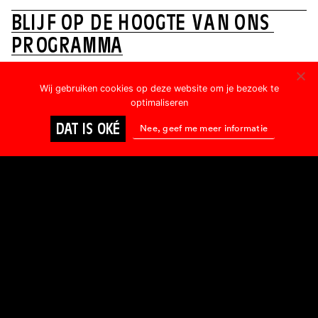
B
L
I
J
F
O
P
D
E
H
O
O
G
T
E
V
A
N
O
N
S
P
R
O
G
R
A
M
M
A
Voornaam:
Wij gebruiken cookies op deze website om je bezoek te
optimaliseren
DAT IS OKÉ
E-mailadres:
Nee, geef me meer informatie