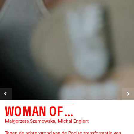
W
O
M
A
N
O
F
…
Malgorzata Szumowska
,
Michal Englert
Tegen de achtergrond van de Poolse transformatie van