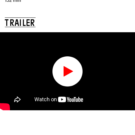
132 min
T
R
A
I
L
E
R