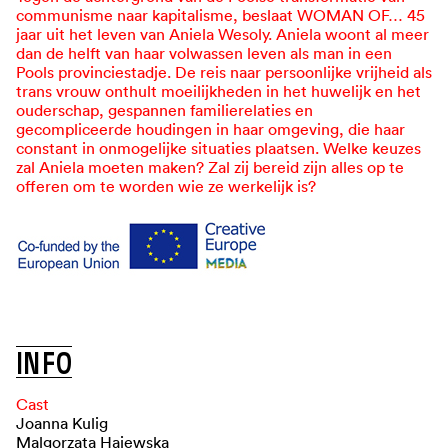
communisme naar kapitalisme, beslaat WOMAN OF… 45
jaar uit het leven van Aniela Wesoly. Aniela woont al meer
dan de helft van haar volwassen leven als man in een
Pools provinciestadje. De reis naar persoonlijke vrijheid als
trans vrouw onthult moeilijkheden in het huwelijk en het
ouderschap, gespannen familierelaties en
gecompliceerde houdingen in haar omgeving, die haar
constant in onmogelijke situaties plaatsen. Welke keuzes
zal Aniela moeten maken? Zal zij bereid zijn alles op te
offeren om te worden wie ze werkelijk is?
B
E
K
I
J
K
D
E
T
R
A
I
L
E
R
I
N
F
O
Cast
Joanna Kulig
Malgorzata Hajewska