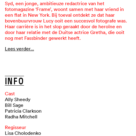
Syd, een jonge, ambitieuze redactrice van het
fotomagazine ‘Frame’, woont samen met haar vriend in
een flat in New York. Bij toeval ontdekt ze dat haar
bovenbuurvrouw Lucy ooit een succesvol fotografe was.
Haar carrière is in het slop geraakt door de heroïne en
door haar relatie met de Duitse actrice Gretha, die ooit
nog met Fassbinder gewerkt heeft.
Lees verder...
B
E
K
I
J
K
D
E
T
R
A
I
L
E
R
I
N
F
O
Cast
Ally Sheedy
Bill Sage
Patricia Clarkson
Radha Mitchell
Regisseur
Lisa Cholodenko