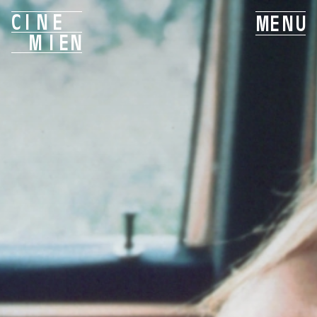
C
I
N
E
M
E
N
U
M
I
E
N