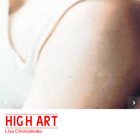
H
I
G
H
A
R
T
Lisa Cholodenko